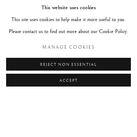
This website uses cookies
TORNA INDIETRO A FIERE
This site uses cookies to help make it more useful to you.
Please contact us to find out more about our Cookie Policy.
Manage cookies
MANAGE COOKIES
COPYRIGHT©#2026#MAURIZIO NOBILE FINE
ART
REJECT NON ESSENTIAL
SITO CREATO DA ARTLOGIC
ACCEPT
MAURIZIO NOBILE FINE ART
Palazzo Bovi-Tacconi
BOLOGNA
Via Santo Stefano, 19/a - 40125 -
- Italia
Mar/Sab - 10h/19h e su appuntamento.