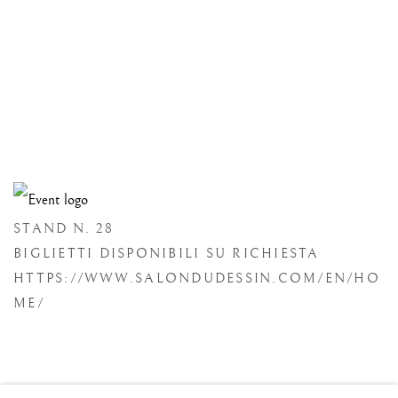
Open a larger version of the following image in a popup:
STAND N. 28
BIGLIETTI DISPONIBILI SU RICHIESTA
HTTPS://WWW.SALONDUDESSIN.COM/EN/HO
ME/