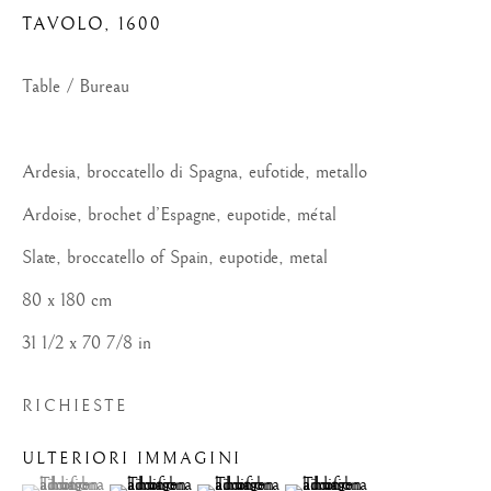
TAVOLO
,
1600
Table / Bureau
Ardesia, broccatello di Spagna, eufotide, metallo
Ardoise, brochet d’Espagne, eupotide, métal
Slate, broccatello of Spain, eupotide, metal
80 x 180 cm
31 1/2 x 70 7/8 in
RICHIESTE
ULTERIORI IMMAGINI
OPERE
(View a larger image of thumbnail 1 )
, currently selected.
, currently selected.
, currently selected.
(View a larger image of thumbnail 2 )
(View a larger image of thumbnail 3 )
(View a larger image of thum