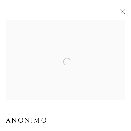
Open a larger version of the foll
ANONIMO