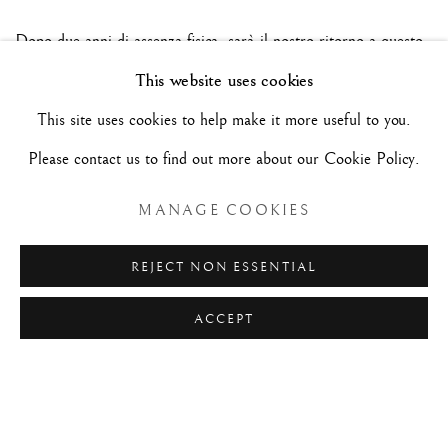
Dopo due anni di assenza fisica, sarà il nostro ritorno a questo
This website uses cookies
importante appuntamento sempre atteso con grande impazienza
da collezionisti, curatori e amatori internazionali del disegno.
This site uses cookies to help make it more useful to you.
Vi aspettiamo con tante novità sperando di sorprendervi e
Please contact us to find out more about our Cookie Policy.
rispondere alle vostre attese.
MANAGE COOKIES
REJECT NON ESSENTIAL
ACCEPT
Manage cookies
COPYRIGHT©#2026#MAURIZIO NOBILE FINE