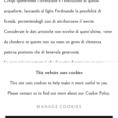
Crespi spetterebbe l'invenzione e l'esecuzione di questa
acquaforte, lasciando al figlio Ferdinando la possibilità di
firmala, permettendogli così di attribuirsene il merito.
Considerate le doti artistiche non eccelse di quest'ultimo, viene
da chiedersi se questo non sia stato un gesto di clemenza
paterna piuttosto che di benevola generosità.
La cosa più importante è che il nostro disegno sia un raro
This website uses cookies
esempio delle eccelse doti grafiche del Maestro bolognese.
This site uses cookies to help make it more useful to you.
Please contact us to find out more about our Cookie Policy.
Il nostro ringraziamento va a Jonathan Bober e a tutto lo staff
della NGA per aver creduto al valore e alla rarità di questo
MANAGE COOKIES
straordinario foglio.