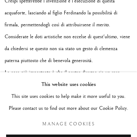
Crespi spetterebbe l'invenzione e l'esecuzione di questa
acquaforte, lasciando al figlio Ferdinando la possibilità di
firmala, permettendogli così di attribuirsene il merito.
Considerate le doti artistiche non eccelse di quest'ultimo, viene
da chiedersi se questo non sia stato un gesto di clemenza
paterna piuttosto che di benevola generosità.
La cosa più importante è che il nostro disegno sia un raro
This website uses cookies
esempio delle eccelse doti grafiche del Maestro bolognese.
This site uses cookies to help make it more useful to you.
Please contact us to find out more about our Cookie Policy.
Il nostro ringraziamento va a Jonathan Bober e a tutto lo staff
della NGA per aver creduto al valore e alla rarità di questo
MANAGE COOKIES
straordinario foglio.