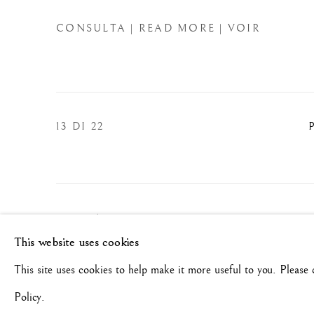
CONSULTA | READ MORE | VOIR
13
DI 22
Manage cookies
This website uses cookies
COPYRIGHT©#2026#MAURIZIO NOBILE FINE ART
This site uses cookies to help make it more useful to you. Please
Policy.