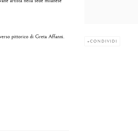
vane artista nella sede milanese
verso pittorico di
Greta Affanni
.
CONDIVIDI