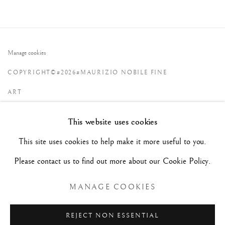
Manage cookies
COPYRIGHT©#2026#MAURIZIO NOBILE FINE
ART
SITE RÉALISÉ PAR ARTLOGIC
This website uses cookies
This site uses cookies to help make it more useful to you.
MAURIZIO NOBILE FINE ART
Please contact us to find out more about our Cookie Policy.
Palais Bovi-Tacconi
BOLOGNE
Via Santo Stefano, 19/a - 40125 -
- Italie
MANAGE COOKIES
Mar/Sam - 10h/18h et sur RDV
REJECT NON ESSENTIAL
+39 (0)51 23 83 63